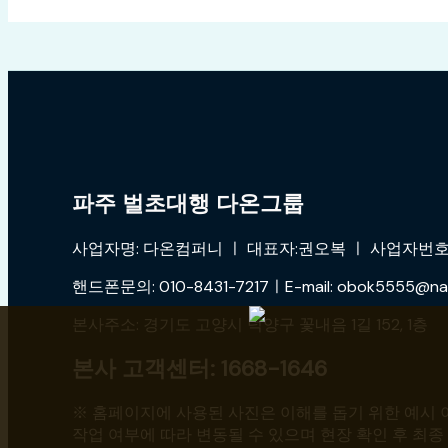
파주 벌초대행 다온그룹
사업자명: 다온컴퍼니 ㅣ 대표자:권오복 ㅣ 사업자번호:4
핸드폰문의: 010-8431-7217ㅣE-mail: obok5555@na
본사주소: 경기도 고양시 덕양구 꽃내음 1길 152, 1층
본사 고객센터: 1668-1646
※ 홈페이지에 사용된 사진은 이해를 돕기 위한 예시 이
작업 여부에 따라 변동될 수 있으며 현장 확인 후 최종