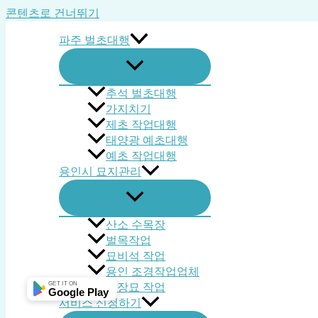
콘텐츠로 건너뛰기
파주 벌초대행
추석 벌초대행
가지치기
제초 작업대행
태양광 예초대행
예초 작업대행
용인시 묘지관리
산소 수목장
벌목작업
묘비석 작업
용인 조경작업업체
GET IT ON
평장묘 작업
Google Play
서비스 신청하기