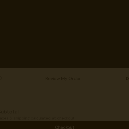
Review My Order
0
Subtotal
axes & shipping calculated at checkout
Checkout