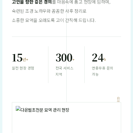
고인을 향한 깊은 경의
를 마음속에 품고 현장에 임하며,
숙련된 조경 노하우와 꼼꼼한 사후 정리로
소중한 묘역을 오래도록 고이 간직해 드립니다.
15
300
24
년+
+
h
실전 현장 경험
전국 서비스
연중무휴 문의
지역
가능