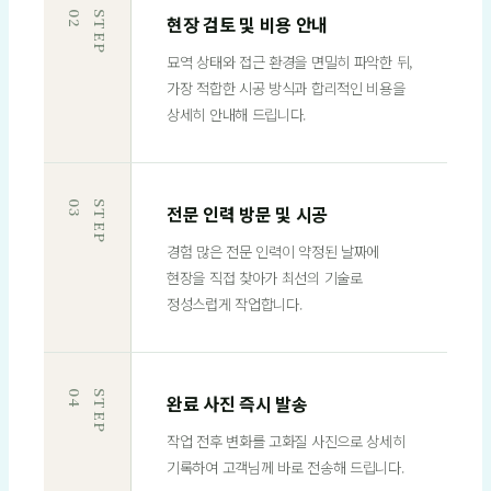
2
S
T
E
P
0
현장 검토 및 비용 안내
묘역 상태와 접근 환경을 면밀히 파악한 뒤,
가장 적합한 시공 방식과 합리적인 비용을
상세히 안내해 드립니다.
3
S
T
E
P
0
전문 인력 방문 및 시공
경험 많은 전문 인력이 약정된 날짜에
현장을 직접 찾아가 최선의 기술로
정성스럽게 작업합니다.
4
S
T
E
P
0
완료 사진 즉시 발송
작업 전후 변화를 고화질 사진으로 상세히
기록하여 고객님께 바로 전송해 드립니다.