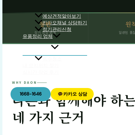
예상견적알아보기
동반
원
카카오채널 상담하기
정기관리신청
장기 성장 관계
일관된 품
유품정리 업체
특수청소
내 묘지위치 찾기
실시간 작업 후기
협력업체문의
WHY DAON
다온과 함께해야 하
1668-1646
카카오 상담
네 가지 근거