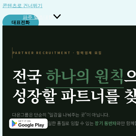
콘텐츠로 건너뛰기
파주 벌초대행
대표전화
추석 벌초대행
가지치기
제초 작업대행
PARTNER RECRUITMENT · 협력업체 모집
태양광 예초대행
예초 작업대행
전국
하나의 원칙
용인시 묘지관리
성장할 파트너를 
산소 수목장
벌목작업
묘비석 작업
다온그룹은 단순히 "일감을 나눠주는 곳"이 아닙니다.
용인 조경작업업체
GET IT ON
평장묘 작업
어느 지역에서든 동일한 품질로 임할 수 있는
장기 동반자
와만 함께
Google Play
서비스 신청하기