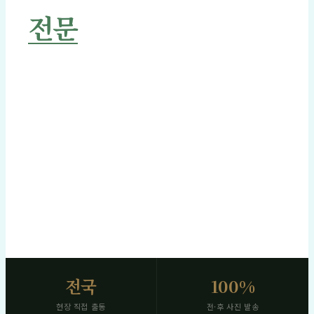
전문
관리
고인을 향한 경의를 저희가 대신 전합니다.
작업 전후 고화질 사진 즉시 발송 · 명절 전 신속 일정 확보
SCROLL
전국
100%
현장 직접 출동
전·후 사진 발송