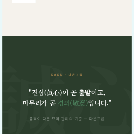
DAON · 다온그룹
"진심(眞心)이 곧 출발이고,
마무리가 곧
경의(敬意)
입니다."
품격이 다른 묘역 관리의 기준 — 다온그룹