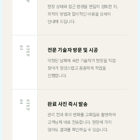
현장 상태와 접근 환경을 면밀히 검토한 뒤,
최적의 방법과 합리적인 비용을 상세히
안내해 드립니다.
3
S
T
E
P
0
전문 기술자 방문 및 시공
약정된 날짜에 숙련 기술자가 현장을 직접
찾아가 정성스럽고 꼼꼼하게 작업을
진행합니다.
4
S
T
E
P
0
완료 사진 즉시 발송
관리 전과 후의 변화를 고화질로 촬영하여
고객님께 바로 전송합니다. 현장에 가지
않아도 결과를 확인하실 수 있습니다.