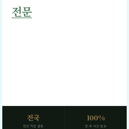
전문
관리
고인을 향한 경의를 저희가 대신 전합니다.
작업 전후 고화질 사진 즉시 발송 · 명절 전 신속 일정 확보
SCROLL
전국
100%
현장 직접 출동
전·후 사진 발송