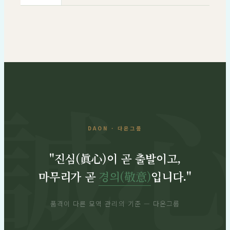
DAON · 다온그룹
"진심(眞心)이 곧 출발이고,
마무리가 곧
경의(敬意)
입니다."
품격이 다른 묘역 관리의 기준 — 다온그룹