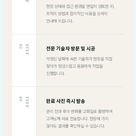
현장 상태와 접근 환경을 면밀히 검토한 뒤,
최적의 방법과 합리적인 비용을 상세히
안내해 드립니다.
3
S
T
E
P
0
전문 기술자 방문 및 시공
약정된 날짜에 숙련 기술자가 현장을 직접
찾아가 정성스럽고 꼼꼼하게 작업을
진행합니다.
4
S
T
E
P
0
완료 사진 즉시 발송
관리 전과 후의 변화를 고화질로 촬영하여
고객님께 바로 전송합니다. 현장에 가지
않아도 결과를 확인하실 수 있습니다.