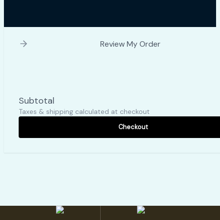
Review My Order
Subtotal
Taxes & shipping calculated at checkout
Checkout