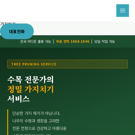
콘
텐
츠
가지치기
로
대표전화
건
전국 어디든 출동 가능 |
무료 견적 1668-1646
| 당일 작업 가능
너
뛰
기
TREE PRUNING SERVICE
수목 전문가의
정밀 가지치기
서비스
단순한 가지 제거가 아닙니다.
나무의 수형과 생장을 고려한
전문 전정으로 건강하고 아름다운