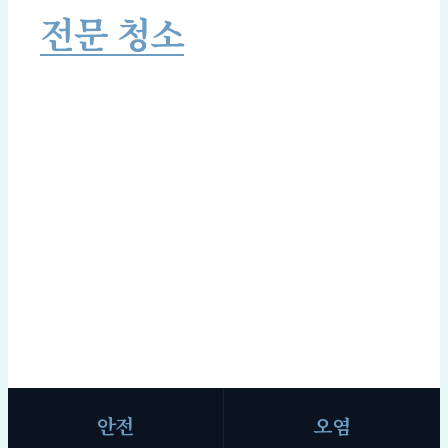
전문 청소
서비스
까다로운 현장일수록 절차와 위생이 핵심입니다.
안전을 최우선으로, 정리부터 복구까지
단정하게 완료합니다.
SCROLL
안전
오염