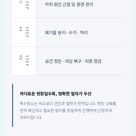
3
S
T
E
P
0
악취 원인 근절 및 환경 관리
4
S
T
E
P
0
폐기물 분리 · 수거 · 처리
5
S
T
E
P
0
공간 정돈 · 마감 복구 · 최종 점검
까다로운 현장일수록, 정확한 절차가 우선
특수청소는 속도보다 안전과 절차가 먼저입니다. 현장 상태를
먼저 확인하고 필요한 범위를 정밀하게 진행하여 단정하게
마무리합니다.